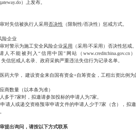
u.cn/gateway.do）上发布。
审对失信被执行人采用
否决性
（限制性/否决性）惩戒方式。
风险企业
审对警示为施工安全风险企业
采用
（采用/不采用）否决性惩戒
不能被列入“信用中国”网站（www.creditchina.gov.
lp.com）失信惩戒人名录、政府采购严重违法失信行为记录名单。
医药大学， 建设资金来自国有资金+自筹资金，工程出资比例为国
供应商数量（以本条为准）
人多于7家时，拟邀请参加投标的申请人为7家。
申请人或递交资格预审申请文件的申请人少于7家（含），拟
。
审提出询问，请按以下方式联系