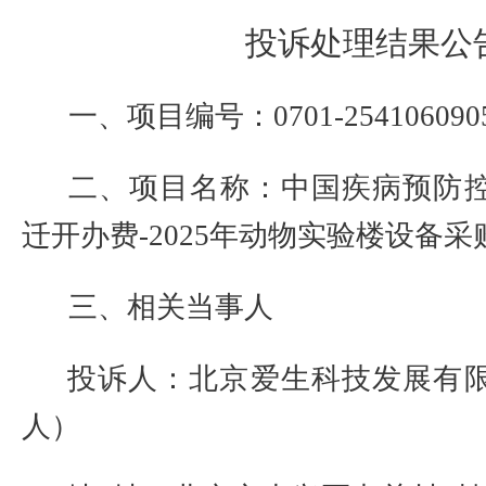
投诉处理结果公
一、项目编号：
0701-254106090
二、项目名称：中国疾病预防
迁开办费
-2025
年动物实验楼设备采
三、相关当事人
投诉人：
北京爱生科技发展有
人）