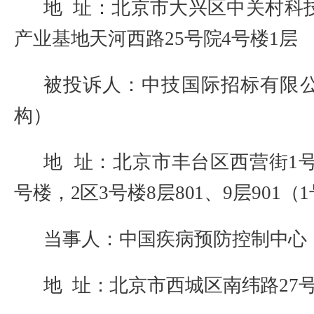
地
址：北京市大兴区中关村科
产业基地天河西路
25
号院
4
号楼
1
层
被投诉人：
中技国际招标有限
构）
地
址：北京市丰台区西营街
1
号楼，
2
区
3
号楼
8
层
801
、
9
层
901
（
1
当事人：中国疾病预防控制中心
地
址：北京市西城区南纬路
27