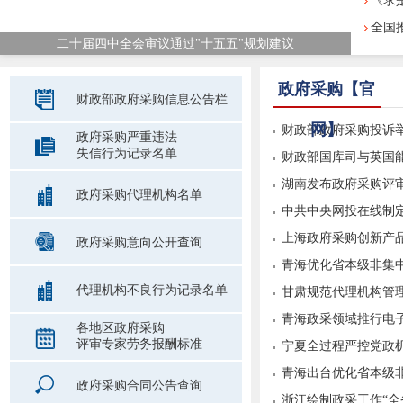
《求
全国推
二十届四中全会审议通过"十五五"规划建议
政府采购【官
财政部政府采购信息公告栏
网】
财政部政府采购投诉
政府采购严重违法
失信行为记录名单
财政部国库司与英国能
湖南发布政府采购评审
政府采购代理机构名单
中共中央网投在线制
规...
上海政府采购创新产品
政府采购意向公开查询
青海优化省本级非集
代理机构不良行为记录名单
甘肃规范代理机构管
青海政采领域推行电
各地区政府采购
评审专家劳务报酬标准
宁夏全过程严控党政
青海出台优化省本级
政府采购合同公告查询
浙江绘制政采工作“全