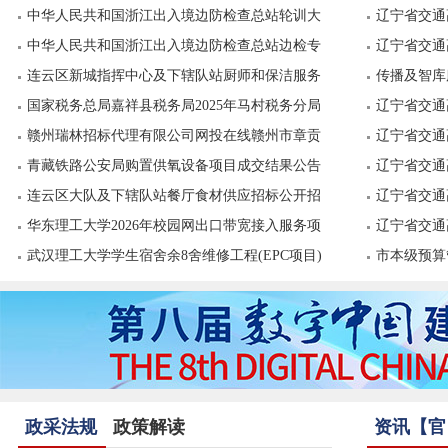
叉...
中华人民共和国浙江出入境边防检查总站轮训大
08...
辽宁省交通
队...
中华人民共和国浙江出入境边防检查总站边检专
07...
辽宁省交通
业...
连云区新城指挥中心及下辖队站厨师和保洁服务
09...
传播及智库
项...
国家税务总局嘉祥县税务局2025年马村税务分局
辽宁省交通
综...
赣州瑞林招标代理有限公司网投在线赣州市章贡
03...
辽宁省交通
区消防...
青藏铁路公安局购置供氧设备项目成交结果公告
04...
辽宁省交通
连云区大队及下辖队站餐厅食材供应招标公开招
01...
辽宁省交通
标公告
华东理工大学2026年校园网出口带宽接入服务项
06...
辽宁省交通
目...
武汉理工大学学生宿舍余8舍维修工程(EPC项目)
05...
市本级预算
第1...
账...
政采法规
政策解读
资讯【官