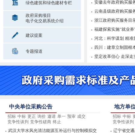
安徽去年政府购买服务
绿色建筑和绿色建材专栏
云南县级政府购买服
政府采购项目
浙江政府购买服务目
电子化交易系统介绍
福建探索实施“就业券
建议提案
河北：科学谋划 精准施
四川：建章立制固根本
专题报道
坚定改革信心 走深
中央单位采购公告
地方单
招标
中标
更正
询价
邀请
单一
预审
成交
招标
中标
竞争性谈判
竞争性磋商
终止
竞争性谈判
武汉大学水风光清洁能源互补运行与控制模拟交
辽宁省交通