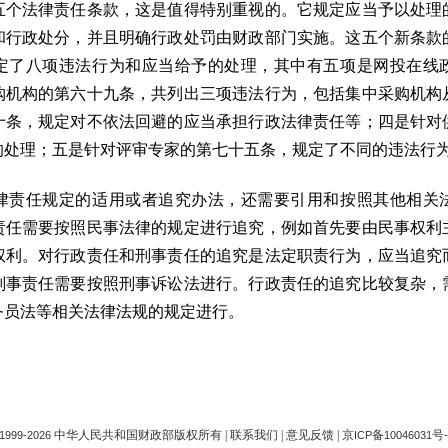
法律责任条款，这是值得特别重视的。它规定应当予以处理
和行政处分，并且明确行政处罚由财政部门实施。这五个新条款
定了八项违法行为和应当给予的处理，其中有五项是网投在线
购机构的第六十九条，共列出三项违法行为，包括集中采购机构
十条，规定对不依法回避的应当承担行政法律责任等；四是针对
的处理；五是针对评审专家的第七十五条，规定了不同的违法行
任规定的适用或者追究办法，还需要引用和按照其他相关
责任需要按照民事法律的规定进行追究，例如首先要由民事权利
权利。对行政责任和刑事责任的追究是法定职责行为，应当追究
刑事责任需要按照刑事诉讼法进行。行政责任的追究比较复杂，
务员法等相关法律法规的规定进行。
中华人民共和国财政部版权所有 |
联系我们
|
意见反馈
|
京
备
号
1999-
2026
ICP
10046031