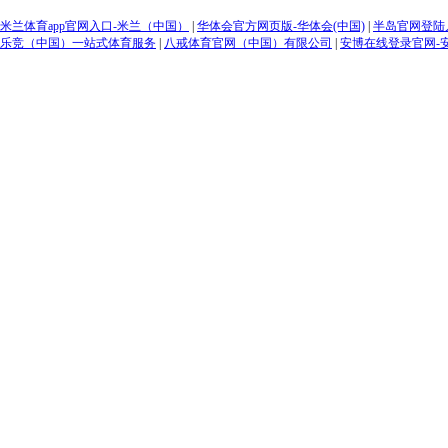
米兰体育app官网入口-米兰（中国）
|
华体会官方网页版-华体会(中国)
|
半岛官网登陆入
乐竞（中国）一站式体育服务
|
八戒体育官网（中国）有限公司
|
安博在线登录官网-安