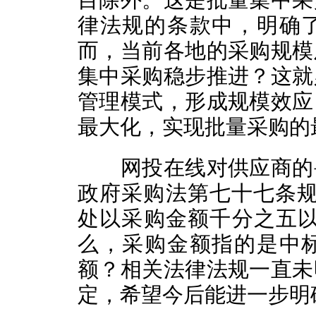
目除外。这是批量集中采
律法规的条款中，明确
而，当前各地的采购规模
集中采购稳步推进？这就
管理模式，形成规模效应
最大化，实现批量采购的
网投在线对供应商的罚
政府采购法第七十七条规
处以采购金额千分之五以
么，采购金额指的是中
额？相关法律法规一直未
定，希望今后能进一步明