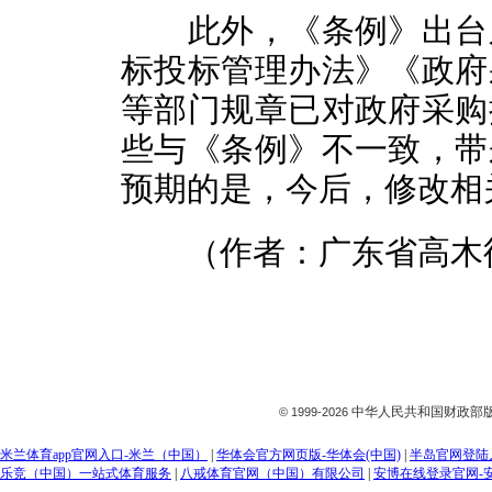
此外，《条例》出台之
标投标管理办法》《政府
等部门规章已对政府采购
些与《条例》不一致，带
预期的是，今后，修改相
（作者：广东省高木律
中华人民共和国财政部版
© 1999-
2026
米兰体育app官网入口-米兰（中国）
|
华体会官方网页版-华体会(中国)
|
半岛官网登陆入
乐竞（中国）一站式体育服务
|
八戒体育官网（中国）有限公司
|
安博在线登录官网-安