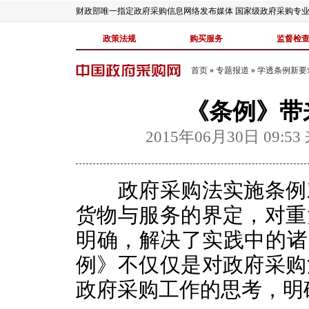
财政部唯一指定政府采购信息网络发布媒体 国家级政府采购专
政策法规
购买服务
监督检
首页
»
专题报道
»
学透条例新要
《条例》带
2015年06月30日 09:53
政府采购法实施条例对
货物与服务的界定，对重
明确，解决了实践中的诸
例》不仅仅是对政府采购
政府采购工作的思考，明