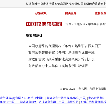
财政部唯一指定政府采购信息网络发布媒体 国家级政府采购专
政策法规
购买服务
监督检
首页
»
专题报道
»
学透条例新要
财政部培训
全国政府采购代理机构《条例》培训班在西安召开
政府采购评审专家《条例》培训班在涿州开班
财政部首次《政府采购法实施条例》培训开班
财政部举办中央单位《实施条例》培训班
中华人民共和国财政部版
© 1999-
2026
米兰体育app官网入口-米兰（中国）
|
华体会官方网页版-华体会(中国)
|
半岛官网登陆入
乐竞（中国）一站式体育服务
|
八戒体育官网（中国）有限公司
|
安博在线登录官网-安